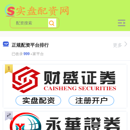
正规配资平台排行
更多
已收录
999
+家平台