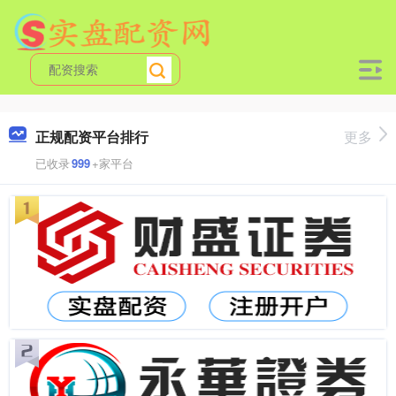
正规配资平台排行
更多
已收录
999
+家平台