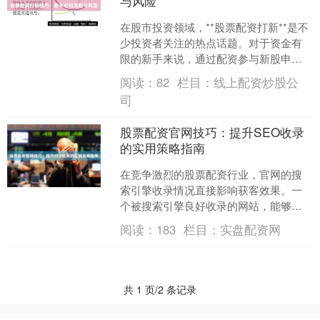
与风险
在股市投资领域，**股票配资打新**是不
少投资者关注的热点话题。对于资金有
限的新手来说，通过配资参与新股申
购，有机会放大收益，但同时也伴随着
阅读：
82
栏目：
线上配资炒股公
不可忽视的风险。本文....
司
股票配资官网技巧：提升SEO收录
的实用策略指南
在竞争激烈的股票配资行业，官网的搜
索引擎收录情况直接影响获客效果。一
个被搜索引擎良好收录的网站，能够持
续带来精准流量，降低获客成本。本文
阅读：
183
栏目：
实盘配资网
将为您提供一套实用的SE....
共 1 页/2 条记录