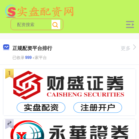
正规配资平台排行
更多
已收录
999
+家平台