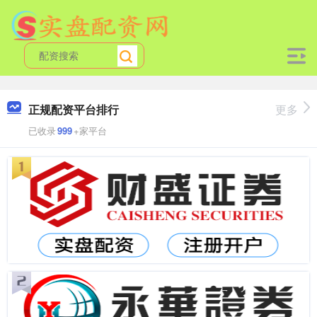
正规配资平台排行
更多
已收录
999
+家平台