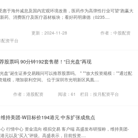
受惠于海外减息及国内宏观环境改善，医药作为高弹性行业可望“跑赢大
新药、消费医疗及医疗器材板块；看好药明康德（0235....
更新：2024-11-28
作者：中股配资
月配资平台
股票吗 90分钟192套售罄！“日光盘”再现
光盘”诞生证券交易顾问可以推荐股票吗。 * **放大投资规模：**通过配
规模，增加获利空间。 位于深圳市光明新区凤凰....
作者：港股配资
阅读：
61
栏目：
按月配资平台
维持美团-W目标价194港元 中东扩张成焦点
中心 行情中心 资金流向 模拟交易 客户端 高盛发布研报称，维持美团-
4港元以及“买入”评级。高盛表示，目前投资....