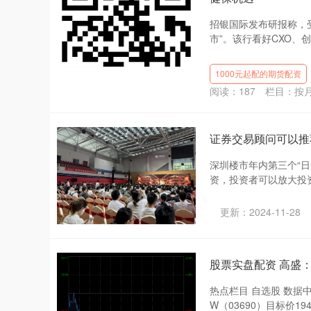
招银国际发布研报称，
市”。该行看好CXO、创
1000元起配的期货配资
阅读：
187
栏目：
按
证券交易顾问可以推荐
深圳楼市年内第三个“日
资，投资者可以放大投资
更新：2024-11-28
股票实盘配资 高盛：
热点栏目 自选股 数据
W（03690）目标价19