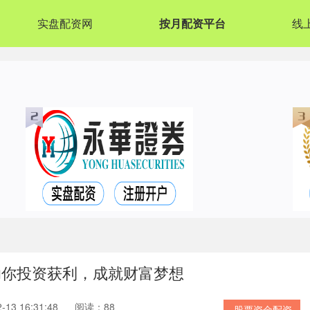
实盘配资网
按月配资平台
线
助你投资获利，成就财富梦想
13 16:31:48
阅读：88
股票资金配资