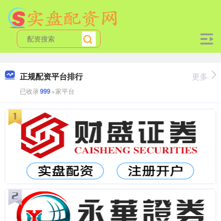
正规配资平台排行
更多
已收录
999
+家平台