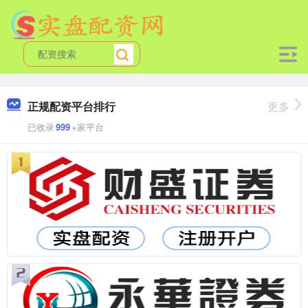
正规配资平台排行
更多
已收录
999
+家平台