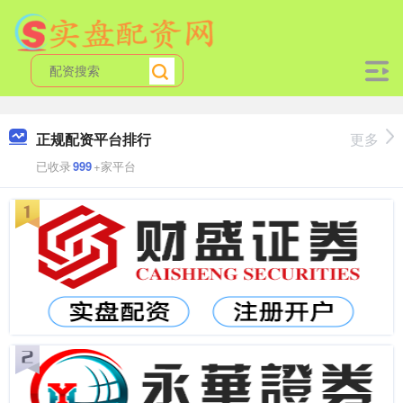
正规配资平台排行
更多
已收录
999
+家平台