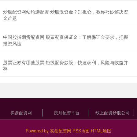
炒股配资网站约选配资 炒股没资金？别担心，教你巧妙解决资
金难题
中国股指期货配资网 股票配资保证金：了解保证金要求，把握
投资风险
股票证券有哪些股票 短线配资炒股：快速获利，风险与收益并
存
实盘配资网
按月配资平台
线上配资炒股公司
Powered by
实盘配资网
RSS地图
HTML地图