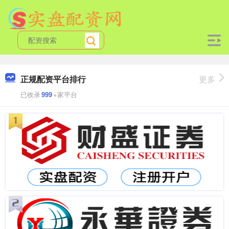
正规配资平台排行
更多
已收录
999
+家平台