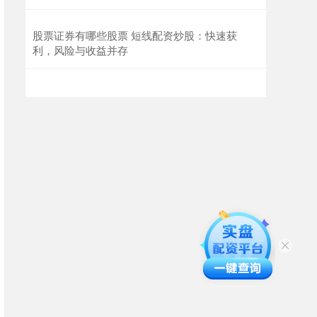
股票证券有哪些股票 短线配资炒股：快速获
利，风险与收益并存