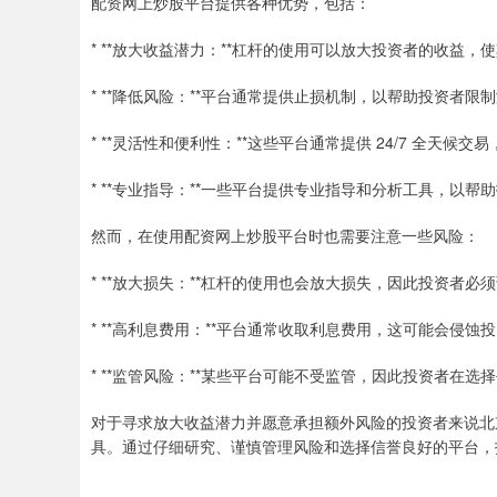
配资网上炒股平台提供各种优势，包括：
* **放大收益潜力：**杠杆的使用可以放大投资者的收益
* **降低风险：**平台通常提供止损机制，以帮助投资者限
* **灵活性和便利性：**这些平台通常提供 24/7 全天
* **专业指导：**一些平台提供专业指导和分析工具，以
然而，在使用配资网上炒股平台时也需要注意一些风险：
* **放大损失：**杠杆的使用也会放大损失，因此投资者必
* **高利息费用：**平台通常收取利息费用，这可能会侵蚀
* **监管风险：**某些平台可能不受监管，因此投资者在
对于寻求放大收益潜力并愿意承担额外风险的投资者来说北
具。通过仔细研究、谨慎管理风险和选择信誉良好的平台，