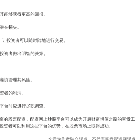
，使其能够获得更高的回报。
制潜在损失。
候交易，让投资者可以随时随地进行交易。
帮助投资者做出明智的决策。
须谨慎管理其风险。
投资者的利润。
选择平台时应进行尽职调查。
京的股票配资，配资网上炒股平台可以成为开启财富增值之路的宝贵工
投资者可以利用这些平台的优势，在股票市场上取得成功。
文章为作者独立观点，不代表实盘配资网观点