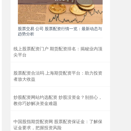
股票交易 公司 股票配资行情一览：最新动态与
趋势分析
线上股票配资门户 期货配资排名：揭秘业内顶
尖平台
股票配资合法吗 上海期货配资平台：助力投资
者放大收益
炒股配资网站约选配资 炒股没资金？别担心，
教你巧妙解决资金难题
中国股指期货配资网 股票配资保证金：了解保
证金要求，把握投资风险