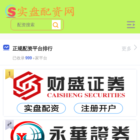
正规配资平台排行
更多
已收录
999
+家平台