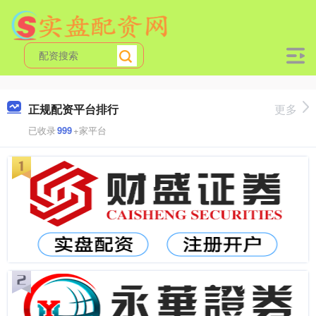
正规配资平台排行
更多
已收录
999
+家平台