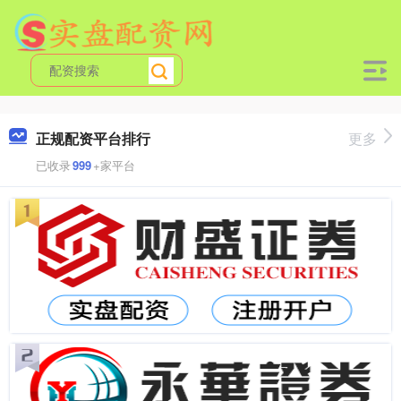
正规配资平台排行
更多
已收录
999
+家平台