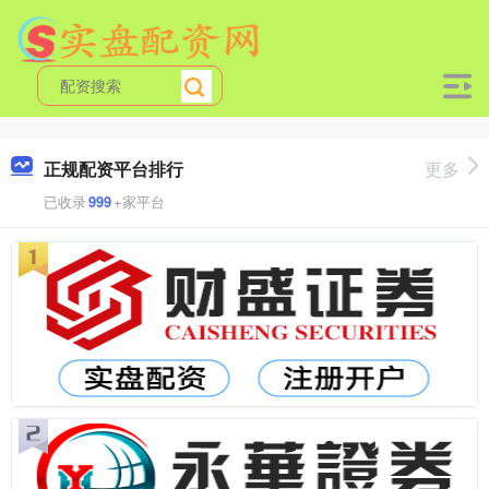
正规配资平台排行
更多
已收录
999
+家平台