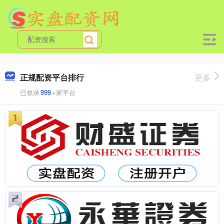
正规配资平台排行
更多
已收录
999
+家平台