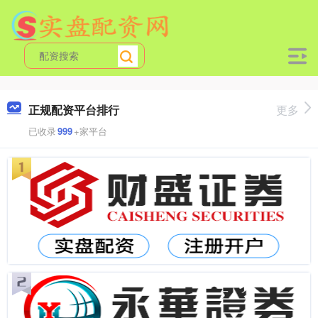
正规配资平台排行
更多
已收录
999
+家平台