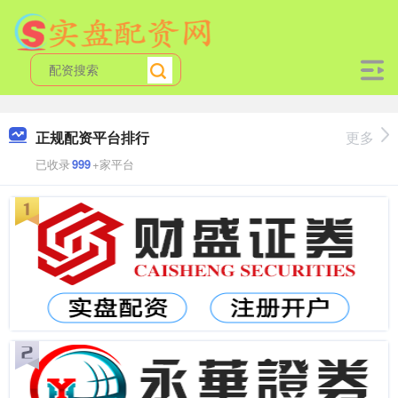
正规配资平台排行
更多
已收录
999
+家平台