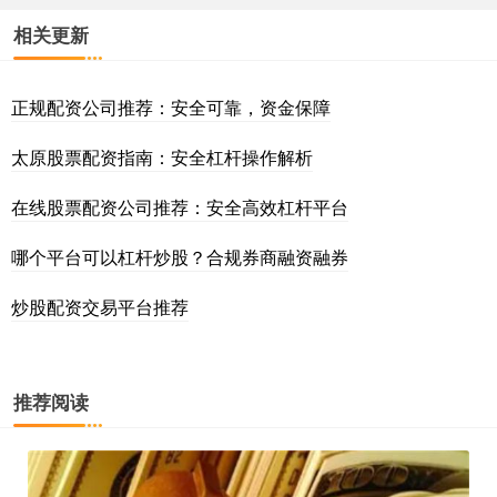
相关更新
正规配资公司推荐：安全可靠，资金保障
太原股票配资指南：安全杠杆操作解析
在线股票配资公司推荐：安全高效杠杆平台
哪个平台可以杠杆炒股？合规券商融资融券
炒股配资交易平台推荐
推荐阅读