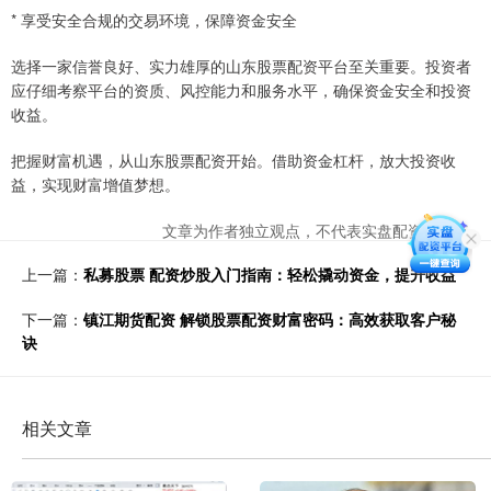
* 享受安全合规的交易环境，保障资金安全
选择一家信誉良好、实力雄厚的山东股票配资平台至关重要。投资者
应仔细考察平台的资质、风控能力和服务水平，确保资金安全和投资
收益。
把握财富机遇，从山东股票配资开始。借助资金杠杆，放大投资收
益，实现财富增值梦想。
文章为作者独立观点，不代表实盘配资网观点
上一篇：
私募股票 配资炒股入门指南：轻松撬动资金，提升收益
下一篇：
镇江期货配资 解锁股票配资财富密码：高效获取客户秘
诀
相关文章