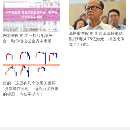
淄博股票配资 李嘉诚减持邮储
网炒股配资 专业炒股配资平
银行H股4.75亿港元，持股比例
台，助你轻松掘金资本市场
降至7.96%
好的，这里有几个使用关键词
“股票操作公司”且适合百度收录
的标题，均在字以内：