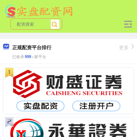
正规配资平台排行
更多
已收录
999
+家平台