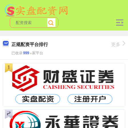
正规配资平台排行
更多
已收录
999
+家平台