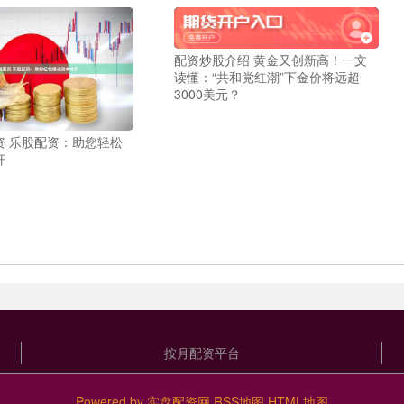
配资炒股介绍 黄金又创新高！一文
读懂：“共和党红潮”下金价将远超
3000美元？
资 乐股配资：助您轻松
杆
按月配资平台
Powered by
实盘配资网
RSS地图
HTML地图