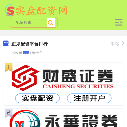
正规配资平台排行
更多
已收录
999
+家平台