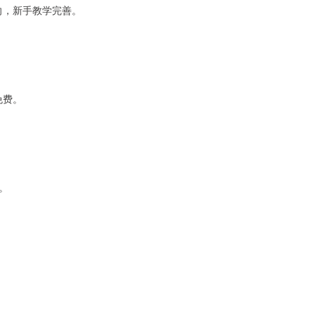
向，新手教学完善。
免费。
。