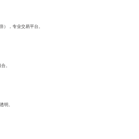
6倍），专业交易平台。
组合。
率透明。