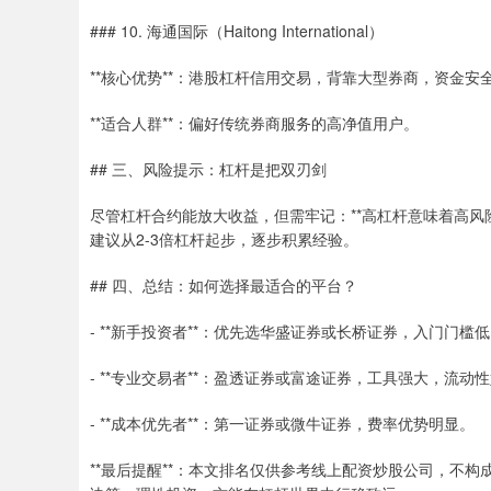
### 10. 海通国际（Haitong International）
**核心优势**：港股杠杆信用交易，背靠大型券商，资金安
**适合人群**：偏好传统券商服务的高净值用户。
## 三、风险提示：杠杆是把双刃剑
尽管杠杆合约能放大收益，但需牢记：**高杠杆意味着高风险
建议从2-3倍杠杆起步，逐步积累经验。
## 四、总结：如何选择最适合的平台？
- **新手投资者**：优先选华盛证券或长桥证券，入门门槛
- **专业交易者**：盈透证券或富途证券，工具强大，流动
- **成本优先者**：第一证券或微牛证券，费率优势明显。
**最后提醒**：本文排名仅供参考线上配资炒股公司，不