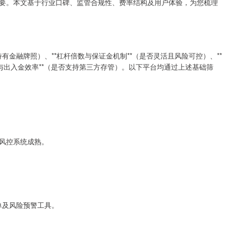
要。本文基于行业口碑、监管合规性、费率结构及用户体验，为您梳理
有金融牌照）、**杠杆倍数与保证金机制**（是否灵活且风险可控）、**
安全与出入金效率**（是否支持第三方存管）。以下平台均通过上述基础筛
，风控系统成熟。
单及风险预警工具。