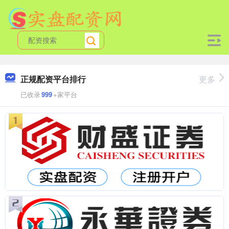
正规配资平台排行
更多
已收录
999
+家平台