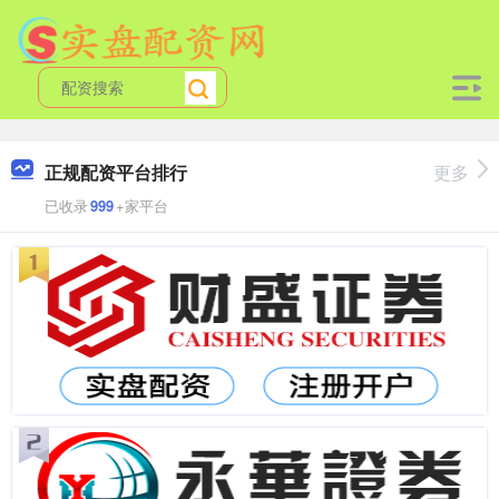
正规配资平台排行
更多
已收录
999
+家平台