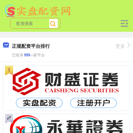
正规配资平台排行
更多
已收录
999
+家平台