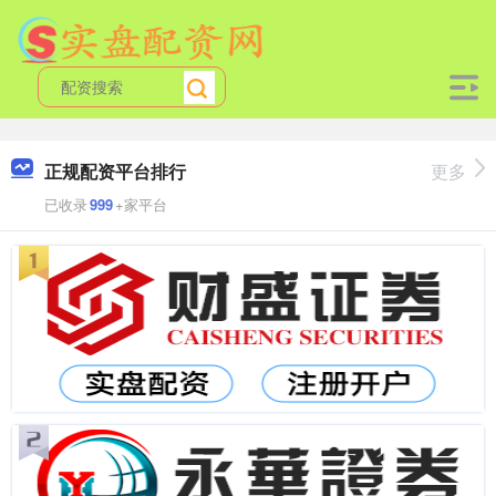
正规配资平台排行
更多
已收录
999
+家平台