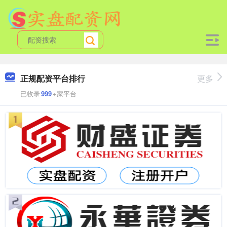
正规配资平台排行
更多
已收录
999
+家平台