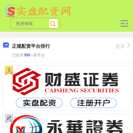
正规配资平台排行
更多
已收录
999
+家平台