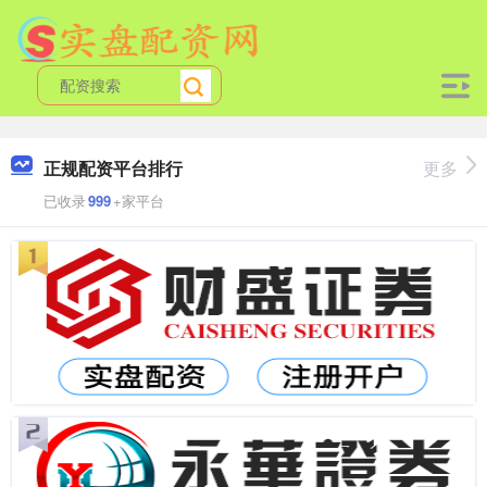
正规配资平台排行
更多
已收录
999
+家平台