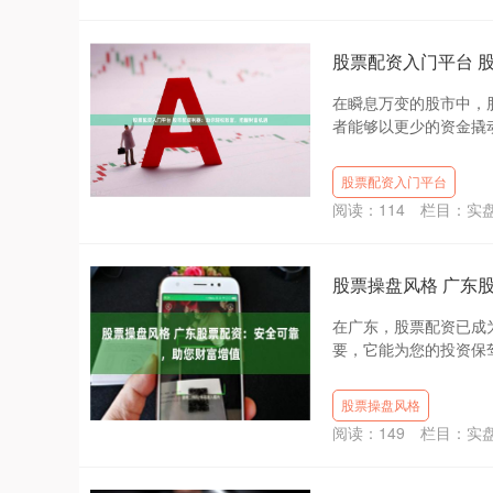
股票配资入门平台 
在瞬息万变的股市中，
者能够以更少的资金撬动更
股票配资入门平台
阅读：
114
栏目：
实
股票操盘风格 广东
在广东，股票配资已成
要，它能为您的投资保驾
股票操盘风格
阅读：
149
栏目：
实