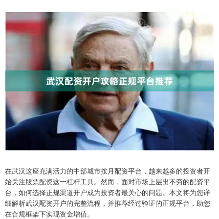
在武汉这座充满活力的中部城市按月配资平台，越来越多的投资者开
始关注股票配资这一杠杆工具。然而，面对市场上层出不穷的配资平
台，如何选择正规渠道开户成为投资者最关心的问题。本文将为您详
细解析武汉配资开户的完整流程，并推荐经过验证的正规平台，助您
在合规框架下实现资金增值。