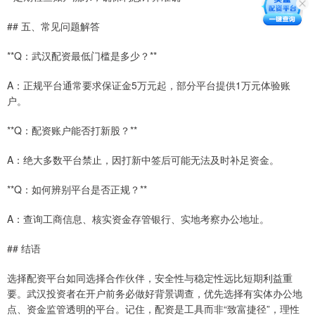
## 五、常见问题解答
**Q：武汉配资最低门槛是多少？**
A：正规平台通常要求保证金5万元起，部分平台提供1万元体验账
户。
**Q：配资账户能否打新股？**
A：绝大多数平台禁止，因打新中签后可能无法及时补足资金。
**Q：如何辨别平台是否正规？**
A：查询工商信息、核实资金存管银行、实地考察办公地址。
## 结语
选择配资平台如同选择合作伙伴，安全性与稳定性远比短期利益重
要。武汉投资者在开户前务必做好背景调查，优先选择有实体办公地
点、资金监管透明的平台。记住，配资是工具而非“致富捷径”，理性