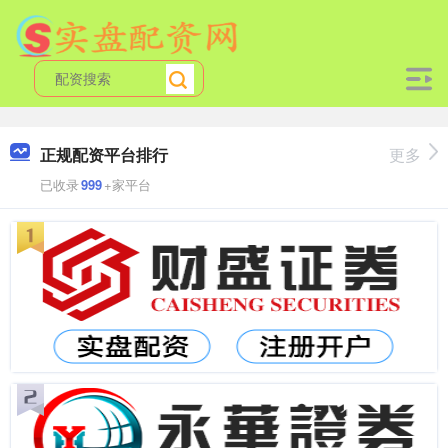
正规配资平台排行
更多
已收录
999
+家平台