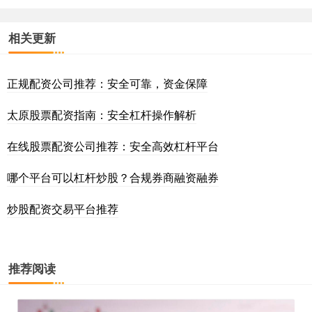
相关更新
正规配资公司推荐：安全可靠，资金保障
太原股票配资指南：安全杠杆操作解析
在线股票配资公司推荐：安全高效杠杆平台
哪个平台可以杠杆炒股？合规券商融资融券
炒股配资交易平台推荐
推荐阅读