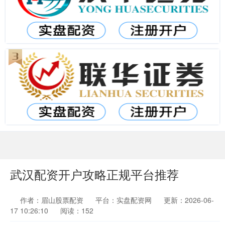
武汉配资开户攻略正规平台推荐
作者：眉山股票配资
平台：实盘配资网
更新：2026-06-
17 10:26:10
阅读：152