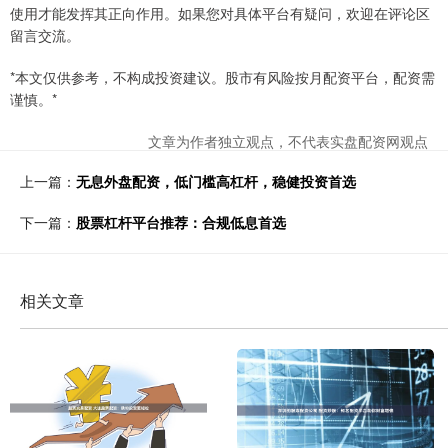
使用才能发挥其正向作用。如果您对具体平台有疑问，欢迎在评论区
留言交流。
*本文仅供参考，不构成投资建议。股市有风险按月配资平台，配资需
谨慎。*
文章为作者独立观点，不代表实盘配资网观点
上一篇：
无息外盘配资，低门槛高杠杆，稳健投资首选
下一篇：
股票杠杆平台推荐：合规低息首选
相关文章