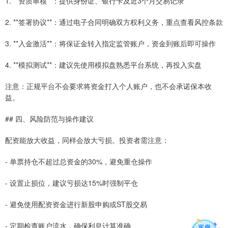
1. **资质审核**：提供身份证、银行卡及近3个月交易记录
2. **签署协议**：通过电子合同明确双方权利义务，重点查看风控条款
3. **入金激活**：将保证金转入指定监管账户，资金到账后即可操作
4. **模拟测试**：建议先使用模拟盘熟悉平台系统，再投入实盘
注意：正规平台不会要求将资金打入个人账户，也不会承诺保本收
益。
## 四、风险防范与操作建议
配资能放大收益，同样会放大亏损。投资者需注意：
- 单票持仓不超过总资金的30%，避免重仓操作
- 设置止损位，建议亏损达15%时强制平仓
- 避免使用配资资金进行新股申购或ST股交易
- 定期检查账户流水，确保利息计算准确