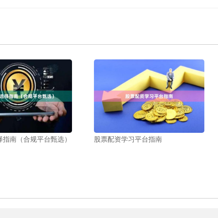
择指南（合规平台甄选）
股票配资学习平台指南