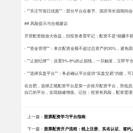
- **关注节假日优惠**：部分平台在春节、国庆等长假期间会
## 风险提示与合规建议
尽管配资能放大收益，但投资者需牢记：配资不是“稳赚不
- **资金管理**：单次配资金额不超过总资产的30%，避
- **止损纪律**：设置5%-8%的止损线，一旦触发，立即平
- **选择实盘平台**：务必确认平台提供“实盘交易”功能
在合肥，选择正规配资平台是第一步按月配资平台，而低息
自己的平台，实现稳健增值。记住：投资有风险，配资需谨
上一篇：
股票配资学习平台指南
下一篇：
股票配资开户流程：线上注册、实名认证、签约