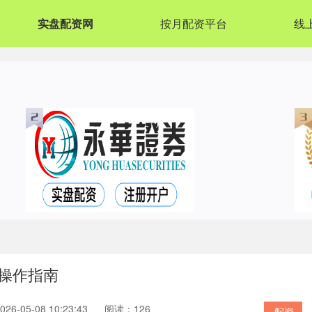
实盘配资网
按月配资平台
线
操作指南
6-05-08 10:23:43
阅读：126
配资