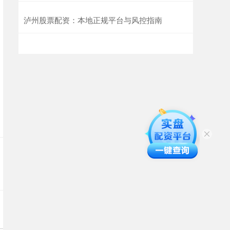
泸州股票配资：本地正规平台与风控指南