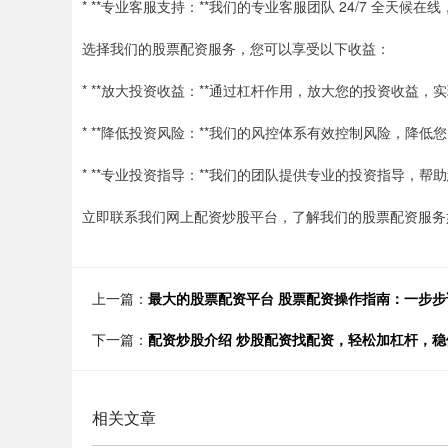
* **专业客服支持：**我们的专业客服团队 24/7 全天
选择我们的股票配资服务，您可以享受以下收益：
* **放大投资收益：**通过杠杆作用，放大您的投资收益，
* **降低投资风险：**我们的风控体系有效控制风险，降低
* **专业投资指导：**我们的团队提供专业的投资指导，
立即联系我们网上配资炒股平台，了解我们的股票配资服务
上一篇：
最大的股票配资平台 股票配资操作指南：一步步
下一篇：
配资炒股介绍 炒股配资找配资，轻松加杠杆，稳
相关文章