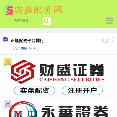
正规配资平台排行
更多
已收录
999
+家平台