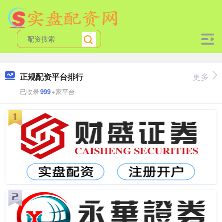
正规配资平台排行
更多
已收录
999
+家平台