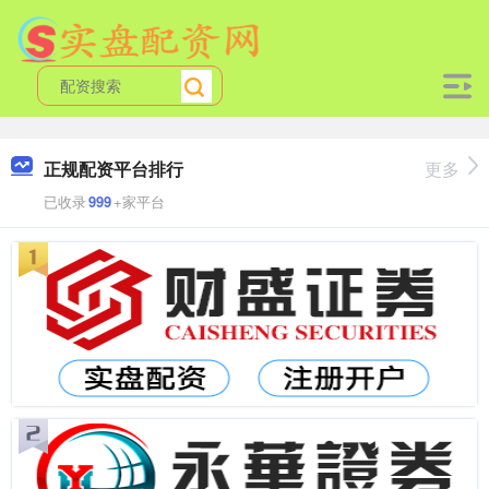
正规配资平台排行
更多
已收录
999
+家平台