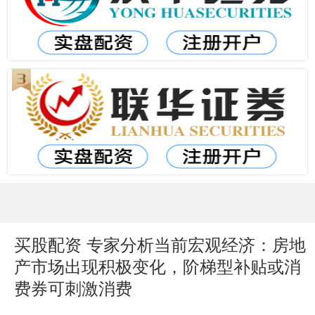
买股配资 专家分析当前宏观经济：房地
产市场出现积极变化，阶梯型补贴或消
费券可刺激消费