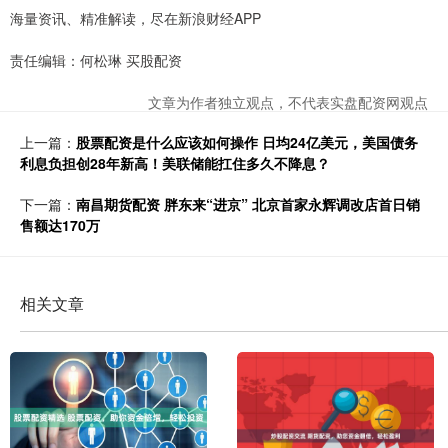
海量资讯、精准解读，尽在新浪财经APP
责任编辑：何松琳 买股配资
文章为作者独立观点，不代表实盘配资网观点
上一篇：
股票配资是什么应该如何操作 日均24亿美元，美国债务
利息负担创28年新高！美联储能扛住多久不降息？
下一篇：
南昌期货配资 胖东来“进京” 北京首家永辉调改店首日销
售额达170万
相关文章