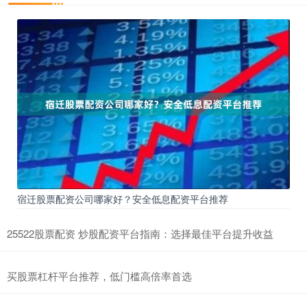
宿迁股票配资公司哪家好？安全低息配资平台推荐
25522股票配资 炒股配资平台指南：选择最佳平台提升收益
买股票杠杆平台推荐，低门槛高倍率首选