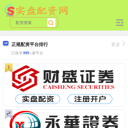
正规配资平台排行
更多
已收录
999
+家平台